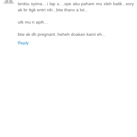
tenkiu syima....i lap u....xpe aku paham mu xleh balik...sory
ak br ttgk entri nih...btw thanx a lot...
utk mu n apih...
btw ak dh pregnant..heheh doakan kami eh...
Reply