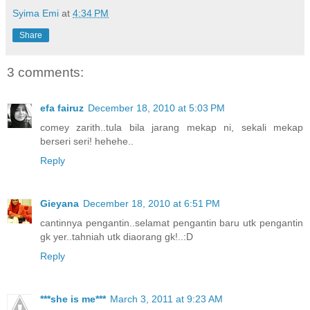
Syima Emi
at
4:34 PM
Share
3 comments:
efa fairuz
December 18, 2010 at 5:03 PM
comey zarith..tula bila jarang mekap ni, sekali mekap
berseri seri! hehehe..
Reply
Gieyana
December 18, 2010 at 6:51 PM
cantinnya pengantin..selamat pengantin baru utk pengantin
gk yer..tahniah utk diaorang gk!..:D
Reply
***she is me***
March 3, 2011 at 9:23 AM